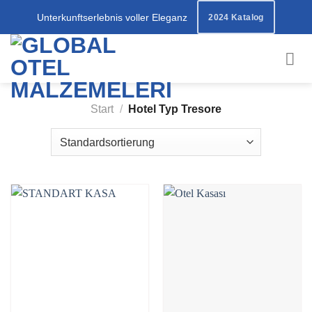
Zum
Unterkunftserlebnis voller Eleganz
2024 Katalog
Inhalt
springen
Start
/
Hotel Typ Tresore