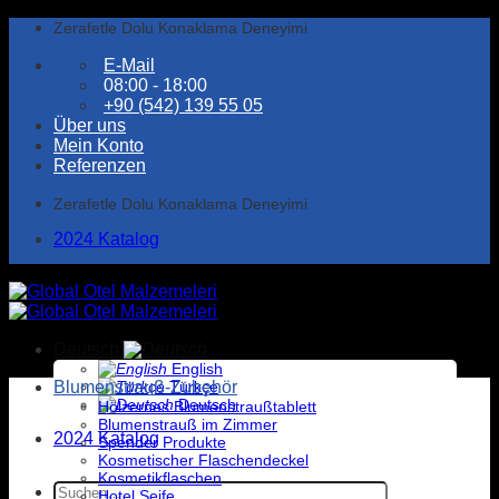
Zum
Zerafetle Dolu Konaklama Deneyimi
Inhalt
E-Mail
springen
08:00 - 18:00
+90 (542) 139 55 05
Über uns
Mein Konto
Referenzen
Zerafetle Dolu Konaklama Deneyimi
2024 Katalog
Deutsch
English
Blumenstrauß-Zubehör
Türkçe
Deutsch
Hölzernes Blumenstraußtablett
Blumenstrauß im Zimmer
2024 Katalog
Spender Produkte
Kosmetischer Flaschendeckel
Kosmetikflaschen
Suche
Hotel Seife