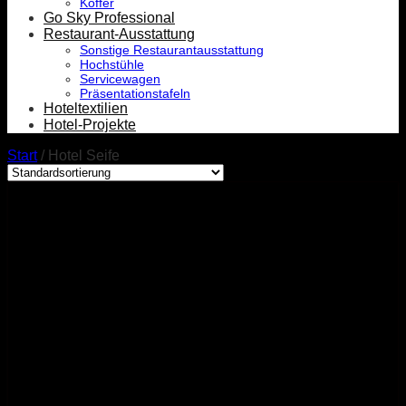
Koffer
Go Sky Professional
Restaurant-Ausstattung
Sonstige Restaurantausstattung
Hochstühle
Servicewagen
Präsentationstafeln
Hoteltextilien
Hotel-Projekte
Start
/
Hotel Seife