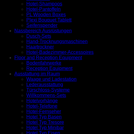
Hotel-Shampoos
Hotel-Pantoffeln
PL Wooden Boxes
Plexi Bouquet Tablett
Seifenspender
Nassbereich Ausrüstungen
Dusch-Sets
Hand-Trocknungsmaschinen
Haartrockner
Hotel-Badezimmer-Accessoires
Floor and Reception Equipment
Bodenfahrwerke
Reception Equipment
Ausstattung im Raum
Waage und Ladestation
Lederausstattung
Türschloss-Systeme
Willkommens-Sets
Hotelvorhänge
Hotel-Telefone
Hotel-Fernseher
Hotel Typ Basen
Hotel Typ Tresore
Hotel Typ Minibar
Hotel Typ Eisen