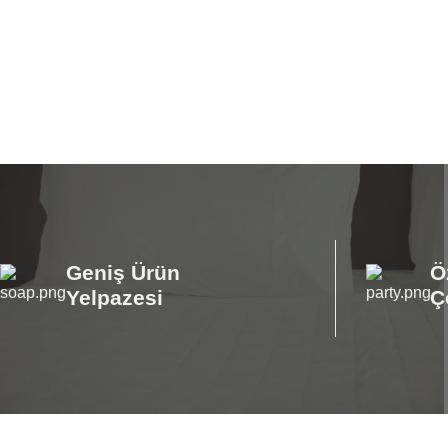
Geniş Ürün
Ö
Yelpazesi
Ç