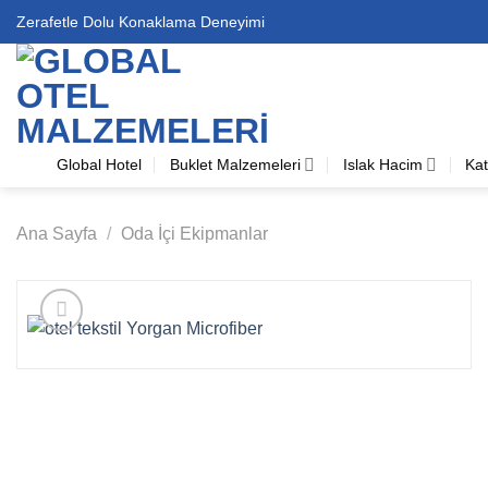
İçeriğe
Zerafetle Dolu Konaklama Deneyimi
atla
Global Hotel
Buklet Malzemeleri
Islak Hacim
Kat
Ana Sayfa
/
Oda İçi Ekipmanlar