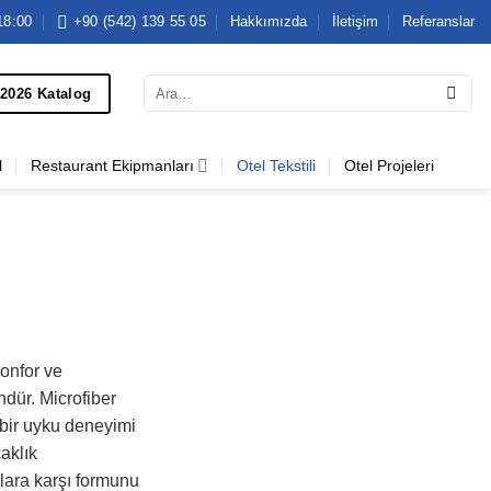
18:00
+90 (542) 139 55 05
Hakkımızda
İletişim
Referanslar
Ara:
2026 Katalog
l
Restaurant Ekipmanları
Otel Tekstili
Otel Projeleri
onfor ve
ndür. Microfiber
bir uyku deneyimi
aklık
lara karşı formunu