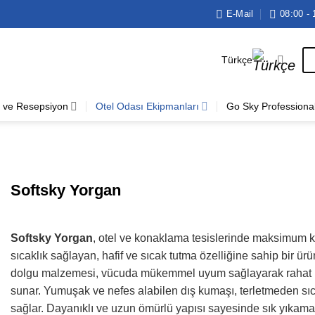
E-Mail
08:00 - 
Türkçe
 ve Resepsiyon
Otel Odası Ekipmanları
Go Sky Professiona
Softsky Yorgan
Softsky Yorgan
, otel ve konaklama tesislerinde maksimum k
sıcaklık sağlayan, hafif ve sıcak tutma özelliğine sahip bir ürü
dolgu malzemesi, vücuda mükemmel uyum sağlayarak rahat 
sunar. Yumuşak ve nefes alabilen dış kumaşı, terletmeden sıc
sağlar. Dayanıklı ve uzun ömürlü yapısı sayesinde sık yıkama