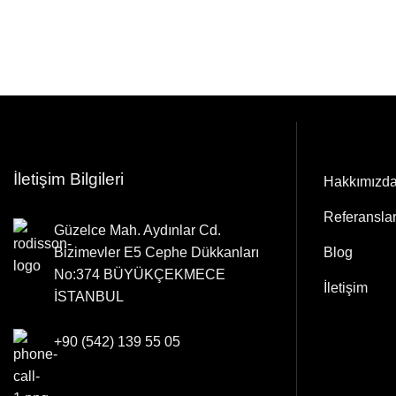
İletişim Bilgileri
Hakkımızd
Referansla
Güzelce Mah. Aydınlar Cd.
Blog
Bizimevler E5 Cephe Dükkanları
No:374 BÜYÜKÇEKMECE
İletişim
İSTANBUL
+90 (542) 139 55 05