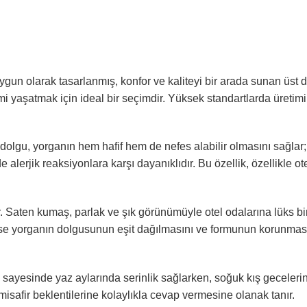
gun olarak tasarlanmış, konfor ve kaliteyi bir arada sunan üst d
yimi yaşatmak için ideal bir seçimdir. Yüksek standartlarda üreti
 dolgu, yorganın hem hafif hem de nefes alabilir olmasını sağlar
 alerjik reaksiyonlara karşı dayanıklıdır. Bu özellik, özellikle o
ir. Saten kumaş, parlak ve şık görünümüyle otel odalarına lüks 
i ise yorganın dolgusunun eşit dağılmasını ve formunun korunmas
sayesinde yaz aylarında serinlik sağlarken, soğuk kış gecelerind
 misafir beklentilerine kolaylıkla cevap vermesine olanak tanır.