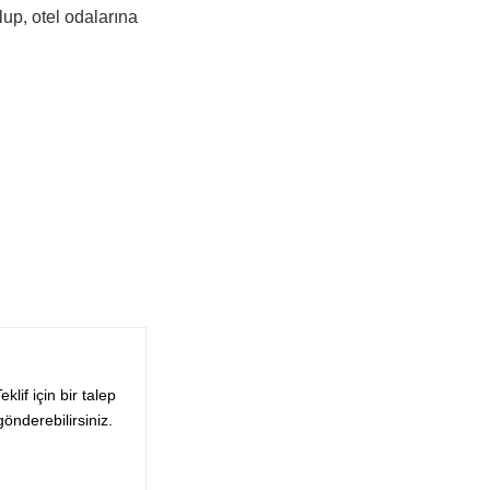
lup, otel odalarına
eklif için bir talep
gönderebilirsiniz.