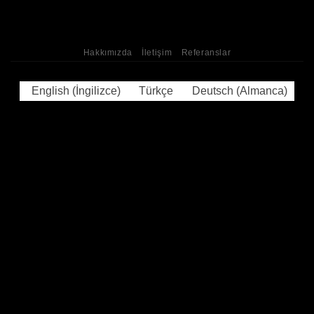
Hakkımızda
İletişim
Referanslar
English
(
İngilizce
)
Türkçe
Deutsch
(
Almanca
)