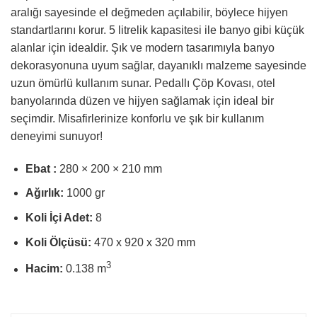
aralığı sayesinde el değmeden açılabilir, böylece hijyen
standartlarını korur. 5 litrelik kapasitesi ile banyo gibi küçük
alanlar için idealdir. Şık ve modern tasarımıyla banyo
dekorasyonuna uyum sağlar, dayanıklı malzeme sayesinde
uzun ömürlü kullanım sunar. Pedallı Çöp Kovası, otel
banyolarında düzen ve hijyen sağlamak için ideal bir
seçimdir. Misafirlerinize konforlu ve şık bir kullanım
deneyimi sunuyor!
Ebat :
280 × 200 × 210 mm
Ağırlık:
1000 gr
Koli İçi Adet:
8
Koli Ölçüsü:
470 x 920 x 320 mm
3
Hacim:
0.138 m