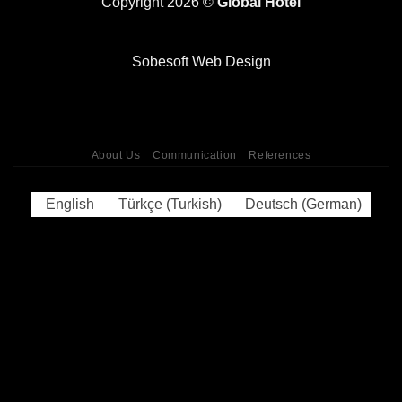
Copyright 2026 ©
Global Hotel
Sobesoft
Web Design
About Us
Communication
References
English
Türkçe
(
Turkish
)
Deutsch
(
German
)