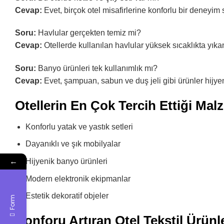
Cevap:
Evet, birçok otel misafirlerine konforlu bir deneyim
Soru:
Havlular gerçekten temiz mi?
Cevap:
Otellerde kullanılan havlular yüksek sıcaklıkta yıkana
Soru:
Banyo ürünleri tek kullanımlık mı?
Cevap:
Evet, şampuan, sabun ve duş jeli gibi ürünler hijye
Otellerin En Çok Tercih Ettiği Mal
Konforlu yatak ve yastık setleri
Dayanıklı ve şık mobilyalar
←
Hijyenik banyo ürünleri
Modern elektronik ekipmanlar
Estetik dekoratif objeler
Form
Konforu Artıran Otel Tekstil Ürünl