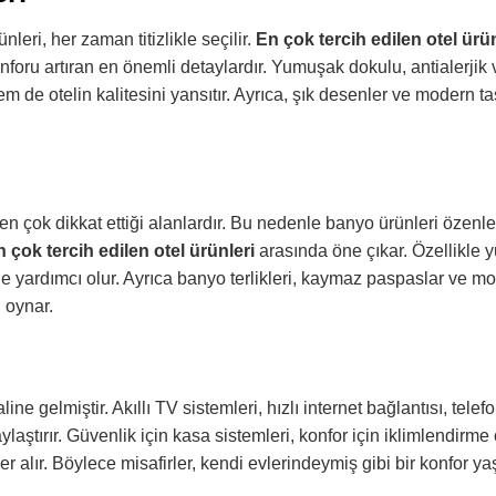
nleri, her zaman titizlikle seçilir.
En çok tercih edilen otel ürün
nforu artıran en önemli detaylardır. Yumuşak dokulu, antialerjik
em de otelin kalitesini yansıtır. Ayrıca, şık desenler ve modern t
 en çok dikkat ettiği alanlardır. Bu nedenle banyo ürünleri özenle 
n çok tercih edilen otel ürünleri
arasında öne çıkar. Özellikle
ine yardımcı olur. Ayrıca banyo terlikleri, kaymaz paspaslar ve m
 oynar.
aline gelmiştir. Akıllı TV sistemleri, hızlı internet bağlantısı, telef
aylaştırır. Güvenlik için kasa sistemleri, konfor için iklimlendirme
r alır. Böylece misafirler, kendi evlerindeymiş gibi bir konfor ya