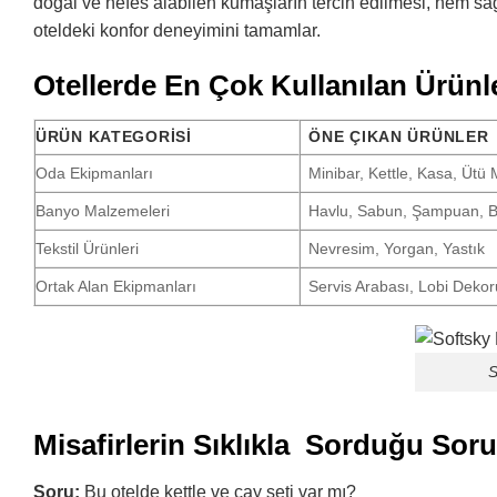
doğal ve nefes alabilen kumaşların tercih edilmesi, hem sa
oteldeki konfor deneyimini tamamlar.
Otellerde En Çok Kullanılan Ürünl
ÜRÜN KATEGORISI
ÖNE ÇIKAN ÜRÜNLER
Oda Ekipmanları
Minibar, Kettle, Kasa, Ütü
Banyo Malzemeleri
Havlu, Sabun, Şampuan, 
Tekstil Ürünleri
Nevresim, Yorgan, Yastık
Ortak Alan Ekipmanları
Servis Arabası, Lobi Dekor
S
Misafirlerin Sıklıkla Sorduğu Soru
Soru:
Bu otelde kettle ve çay seti var mı?