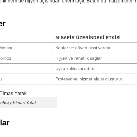
ğlık hem de hijyen açısından önem taşır. Bütün bu malzemeler, m
er
MISAFIR ÜZERINDEKI ETKISI
 Masası
Konfor ve güven hissi yaratır
Bornoz
Hijyen ve rahatlık sağlar
Uyku kalitesini artırır
u
Profesyonel hizmet algısı oluşturur
oftsky Elmas Yatak
lar