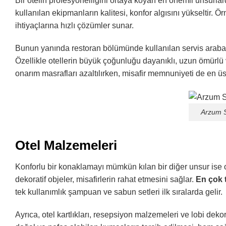
Bir otelin profesyonelliğini ortaya koyan en önemli unsurlar
kullanılan ekipmanların kalitesi, konfor algısını yükseltir. Ör
ihtiyaçlarına hızlı çözümler sunar.
Bunun yanında restoran bölümünde kullanılan servis arabaları
Özellikle otellerin büyük çoğunluğu dayanıklı, uzun ömürlü
onarım masrafları azaltılırken, misafir memnuniyeti de en üs
Arzum S
Otel Malzemeleri
Konforlu bir konaklamayı mümkün kılan bir diğer unsur ise ot
dekoratif objeler, misafirlerin rahat etmesini sağlar.
En çok t
tek kullanımlık şampuan ve sabun setleri ilk sıralarda gelir.
Ayrıca, otel kartlıkları, resepsiyon malzemeleri ve lobi dekor