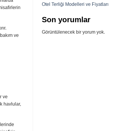
anlarda
Otel Terliği Modelleri ve Fiyatları
isafirlerin
Son yorumlar
rır.
Görüntülenecek bir yorum yok.
e bakım ve
r ve
 havlular,
nlerinde