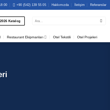
18:00
+90 (542) 139 55 05
Hakkımızda
İletişim
Referanslar
Ara:
2026 Katalog
l
Restaurant Ekipmanları
Otel Tekstili
Otel Projeleri
ri