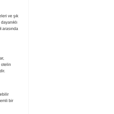
leri ve şık
 dayanıklı
i
arasında
ar,
 otelin
ir.
bilir
emli bir