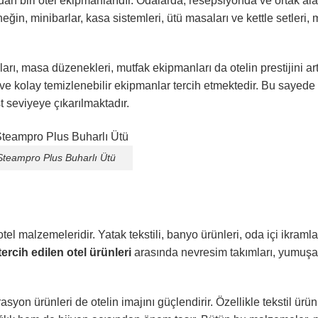
dan biri otel ekipmanlarıdır. Odalarda, resepsiyonda ve ortak al
neğin, minibarlar, kasa sistemleri, ütü masaları ve kettle setleri, m
, masa düzenekleri, mutfak ekipmanları da otelin prestijini artı
 ve kolay temizlenebilir ekipmanlar tercih etmektedir. Bu sayed
t seviyeye çıkarılmaktadır.
teampro Plus Buharlı Ütü
el malzemeleridir. Yatak tekstili, banyo ürünleri, oda içi ikramla
ercih edilen otel ürünleri
arasında nevresim takımları, yumuşak
asyon ürünleri de otelin imajını güçlendirir. Özellikle tekstil ürü