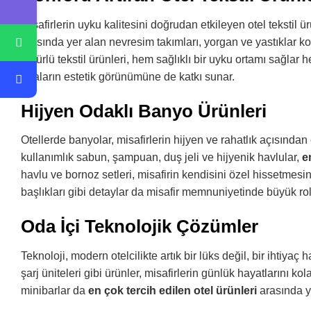
Misafirlerin uyku kalitesini doğrudan etkileyen otel tekstil ürü
arasında yer alan nevresim takımları, yorgan ve yastıklar ko
ömürlü tekstil ürünleri, hem sağlıklı bir uyku ortamı sağlar h
odaların estetik görünümüne de katkı sunar.
Hijyen Odaklı Banyo Ürünleri
Otellerde banyolar, misafirlerin hijyen ve rahatlık açısından
kullanımlık sabun, şampuan, duş jeli ve hijyenik havlular,
e
havlu ve bornoz setleri, misafirin kendisini özel hissetmes
başlıkları gibi detaylar da misafir memnuniyetinde büyük rol
Oda İçi Teknolojik Çözümler
Teknoloji, modern otelcilikte artık bir lüks değil, bir ihtiyaç h
şarj üniteleri gibi ürünler, misafirlerin günlük hayatlarını kol
minibarlar da
en çok tercih edilen otel ürünleri
arasında ye