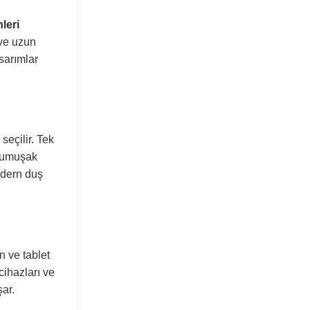
leri
 ve uzun
asarımlar
seçilir. Tek
 yumuşak
odern duş
on ve tablet
 cihazları ve
şar.