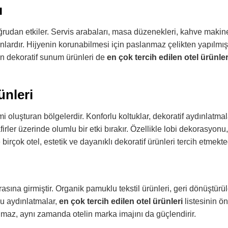
ı
ğrudan etkiler. Servis arabaları, masa düzenekleri, kahve makine
lardır. Hijyenin korunabilmesi için paslanmaz çelikten yapılmış
ayan dekoratif sunum ürünleri de
en çok tercih edilen otel ürünler
ünleri
imi oluşturan bölgelerdir. Konforlu koltuklar, dekoratif aydınlatmal
er üzerinde olumlu bir etki bırakır. Özellikle lobi dekorasyonu,
irçok otel, estetik ve dayanıklı dekoratif ürünleri tercih etmekted
ına girmiştir. Organik pamuklu tekstil ürünleri, geri dönüştürüle
lu aydınlatmalar,
en çok tercih edilen otel ürünleri
listesinin ön
lmaz, aynı zamanda otelin marka imajını da güçlendirir.