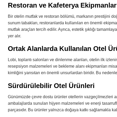
Restoran ve Kafeterya Ekipmanlar
Bir otelin mutfak ve restoran bölümü, markanın prestijini do
sunum tabakları, restoranlarda kullanılan en önemli ekipman
mutfak araçları tercih edilir. Ayrıca, estetik şıklığı tamaml
yer alır.
Ortak Alanlarda Kullanılan Otel Ür
Lobi, toplantı salonları ve dinlenme alanları, otelin ilk izlen
resepsiyon malzemeleri ve bekleme alanı ekipmanları misafirl
kimliğini yansıtan en önemli unsurlardan biridir. Bu nedenle b
Sürdürülebilir Otel Ürünleri
Günümüzde çevre dostu ürünler otellerin vazgeçilmezleri aras
ambalajlarda sunulan hijyen malzemeleri ve enerji tasarruf
parçasıdır. Bu ürünler yalnızca doğaya katkı sağlamakla ka