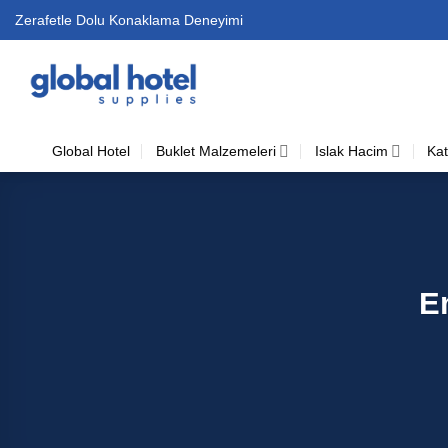
İçeriğe
Zerafetle Dolu Konaklama Deneyimi
atla
Global Hotel
Buklet Malzemeleri
Islak Hacim
Kat
E